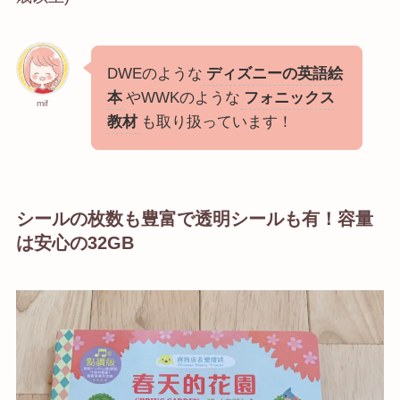
DWEのような
ディズニーの英語絵
本
やWWKのような
フォニックス
mif
教材
も取り扱っています！
シールの枚数も豊富で透明シールも有！容量
は安心の32GB