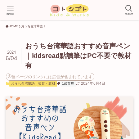
menu
search
HOME
おうち台湾華語
おうち台湾華語おすすめ音声ペン
2024
｜kidsread點讀筆はPC不要で教材
6/04
有
当ページのリンクには広告が含まれています
2024年6月4日
おうち台湾華語
知育・教材
1歳育児