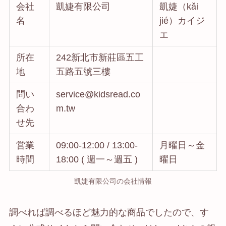
会社
凱婕有限公司
凱婕（kǎi
名
jié）カイジ
エ
所在
242新北市新莊區五工
地
五路五號三樓
問い
service@kidsread.co
合わ
m.tw
せ先
営業
09:00-12:00 / 13:00-
月曜日～金
時間
18:00 ( 週一～週五 )
曜日
凱婕有限公司の会社情報
調べれば調べるほど魅力的な商品でしたので、す