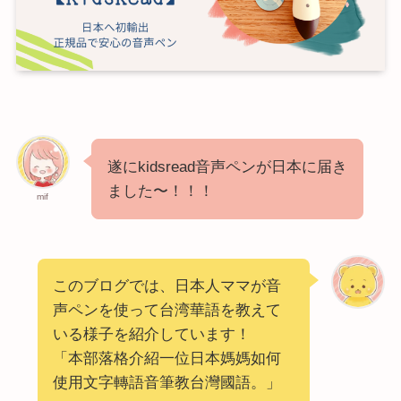
遂にkidsread音声ペンが日本に届き
ました〜！！！
mif
このブログでは、日本人ママが音
声ペンを使って台湾華語を教えて
いる様子を紹介しています！
「本部落格介紹一位日本媽媽如何
使用文字轉語音筆教台灣國語。」