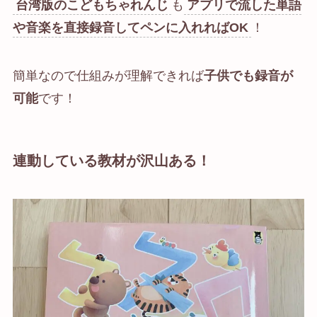
台湾版のこどもちゃれんじ
も
アプリで流した単語
や音楽を
直接録音して
ペンに入れればOK
！
簡単なので仕組みが理解できれば
子供でも録音が
可能
です！
連動している教材が沢山ある！