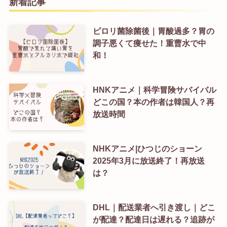
新着記事
ピロリ菌除菌後｜胃酸過多？胃の
調子悪くて痩せた！重曹水で中
和！
HNKアニメ｜科学冒険サバイバル
どこの国？本の作者は韓国人？再
放送時間
NHKアニメ|ひつじのショーン
2025年3月に放送終了！再放送
は？
DHL｜配送業者へ引き渡し｜どこ
が配達？配達日は遅れる？追跡が