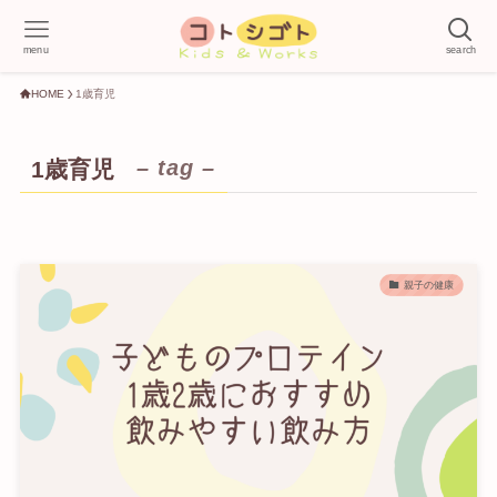
menu
search
HOME
1歳育児
– tag –
1歳育児
親子の健康