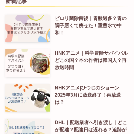
新着記事
ピロリ菌除菌後｜胃酸過多？胃の
調子悪くて痩せた！重曹水で中
和！
HNKアニメ｜科学冒険サバイバル
どこの国？本の作者は韓国人？再
放送時間
NHKアニメ|ひつじのショーン
2025年3月に放送終了！再放送
は？
DHL｜配送業者へ引き渡し｜どこ
が配達？配達日は遅れる？追跡が