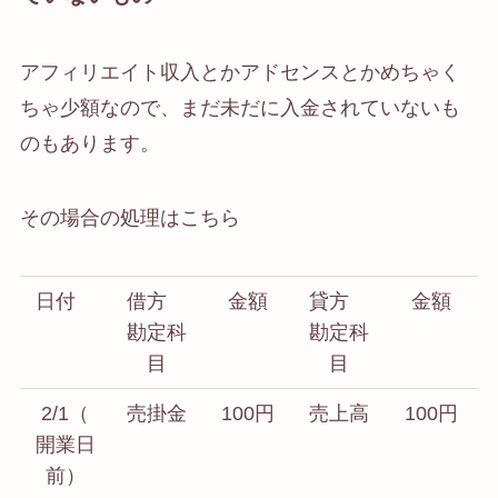
アフィリエイト収入とかアドセンスとかめちゃく
ちゃ少額なので、まだ未だに入金されていないも
のもあります。
その場合の処理はこちら
日付
借方
金額
貸方
金額
勘定科
勘定科
目
目
2/1（
売掛金
100円
売上高
100円
開業日
前）