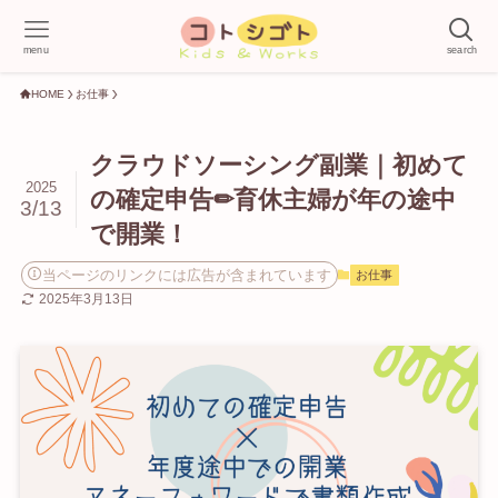
menu
search
HOME
お仕事
クラウドソーシング副業｜初めて
2025
の確定申告✏育休主婦が年の途中
3/13
で開業！
当ページのリンクには広告が含まれています
お仕事
2025年3月13日