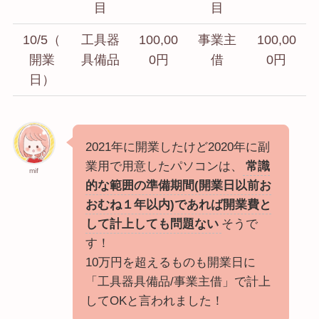
目
目
10/5（
工具器
100,00
事業主
100,00
開業
具備品
0円
借
0円
日）
2021年に開業したけど2020年に副
業用で用意したパソコンは、
常識
mif
的な範囲の準備期間(開業日以前お
おむね１年以内)であれば開業費と
して計上しても問題ない
そうで
す！
10万円を超えるものも開業日に
「工具器具備品/事業主借」で計上
してOKと言われました！